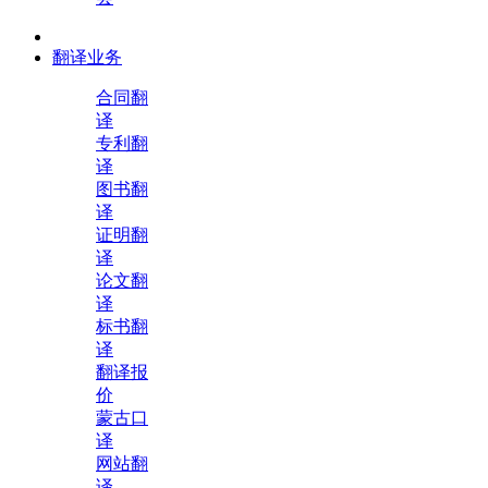
翻译业务
合同翻
译
专利翻
译
图书翻
译
证明翻
译
论文翻
译
标书翻
译
翻译报
价
蒙古口
译
网站翻
译