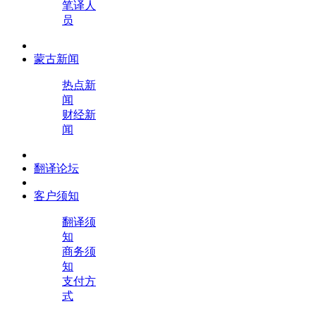
笔译人
员
蒙古新闻
热点新
闻
财经新
闻
翻译论坛
客户须知
翻译须
知
商务须
知
支付方
式