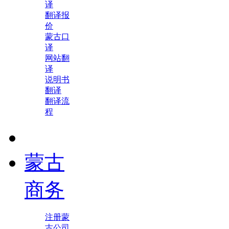
译
翻译报
价
蒙古口
译
网站翻
译
说明书
翻译
翻译流
程
蒙古
商务
注册蒙
古公司