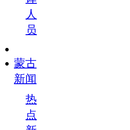
人
员
蒙古
新闻
热
点