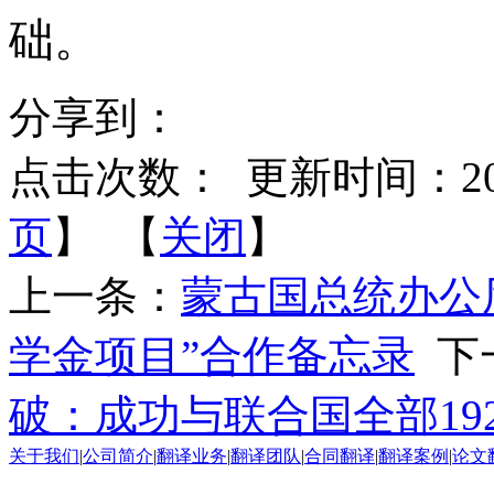
础。
分享到：
点击次数：
更新时间：2025-
页
】 【
关闭
】
上一条：
蒙古国总统办公
学金项目”合作备忘录
下
破：成功与联合国全部19
关于我们
|
公司简介
|
翻译业务
|
翻译团队
|
合同翻译
|
翻译案例
|
论文