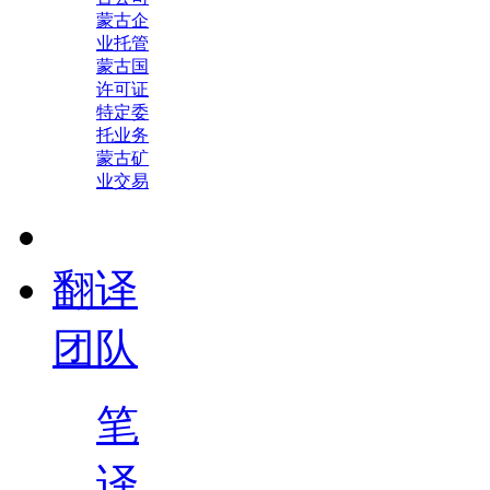
蒙古企
业托管
蒙古国
许可证
特定委
托业务
蒙古矿
业交易
翻译
团队
笔
译