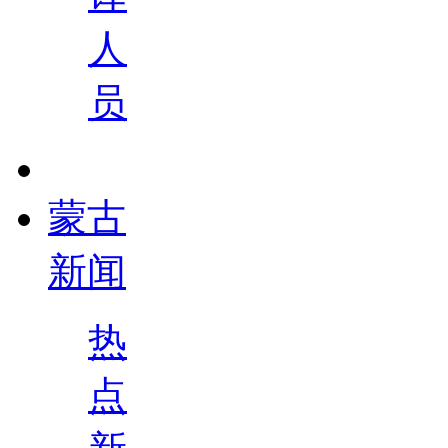
人
员
蒙古
新闻
热
点