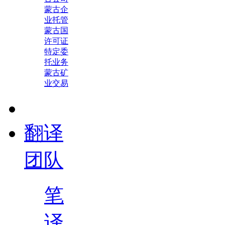
蒙古企
业托管
蒙古国
许可证
特定委
托业务
蒙古矿
业交易
翻译
团队
笔
译