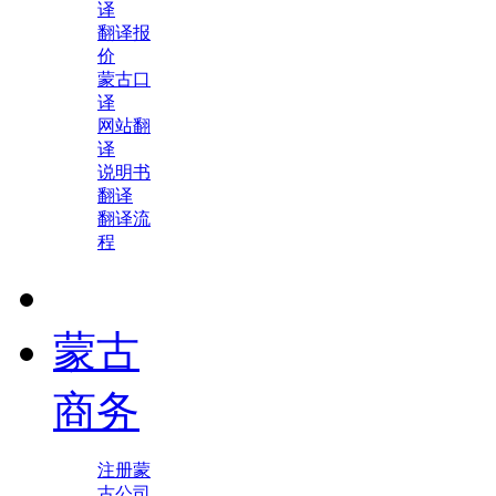
译
翻译报
价
蒙古口
译
网站翻
译
说明书
翻译
翻译流
程
蒙古
商务
注册蒙
古公司