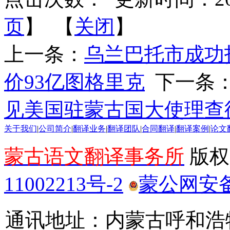
页
】 【
关闭
】
上一条：
乌兰巴托市成功拍
价93亿图格里克
下一条
见美国驻蒙古国大使理查
关于我们
|
公司简介
|
翻译业务
|
翻译团队
|
合同翻译
|
翻译案例
|
论文
蒙古语文翻译事务所
版权所
11002213号-2
蒙公网安备 1
通讯地址：内蒙古呼和浩特