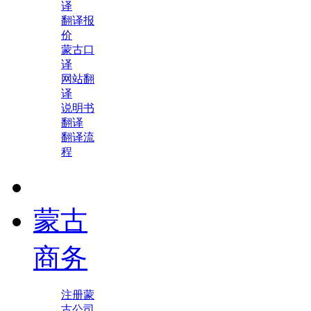
译
翻译报
价
蒙古口
译
网站翻
译
说明书
翻译
翻译流
程
蒙古
商务
注册蒙
古公司