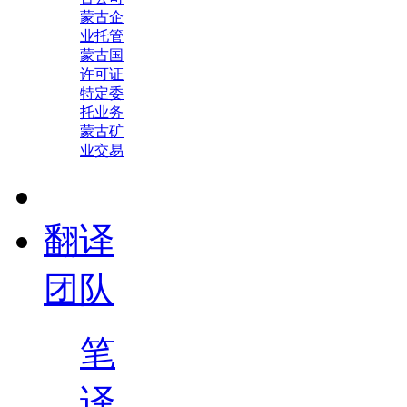
蒙古企
业托管
蒙古国
许可证
特定委
托业务
蒙古矿
业交易
翻译
团队
笔
译