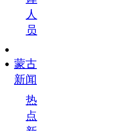
人
员
蒙古
新闻
热
点