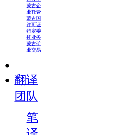
蒙古企
业托管
蒙古国
许可证
特定委
托业务
蒙古矿
业交易
翻译
团队
笔
译