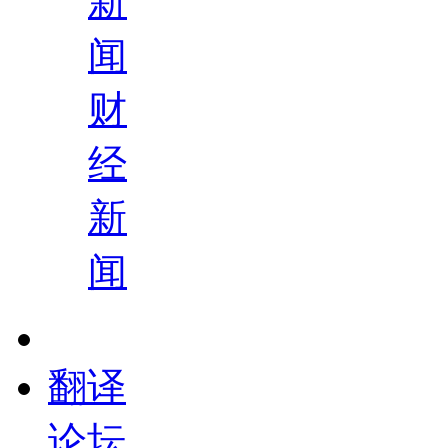
新
闻
财
经
新
闻
翻译
论坛