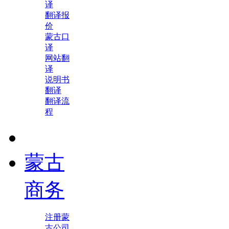
译
翻译报
价
蒙古口
译
网站翻
译
说明书
翻译
翻译流
程
蒙古
商务
注册蒙
古公司