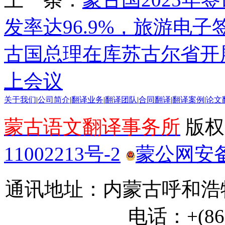
发率达96.9%，旅游电子签
古国总理在库苏古尔省开
上会议
关于我们
|
公司简介
|
翻译业务
|
翻译团队
|
合同翻译
|
翻译案例
|
论文
蒙古语文翻译事务所
版权所
11002213号-2
蒙公网安备 1
通讯地址：内蒙古呼和浩特
电话：+(86) 