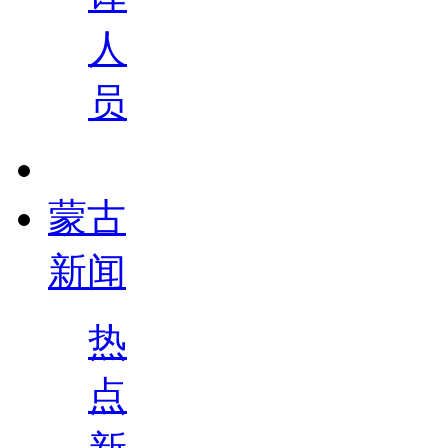
人
员
蒙古
新闻
热
点