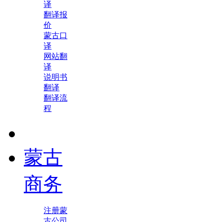
译
翻译报
价
蒙古口
译
网站翻
译
说明书
翻译
翻译流
程
蒙古
商务
注册蒙
古公司