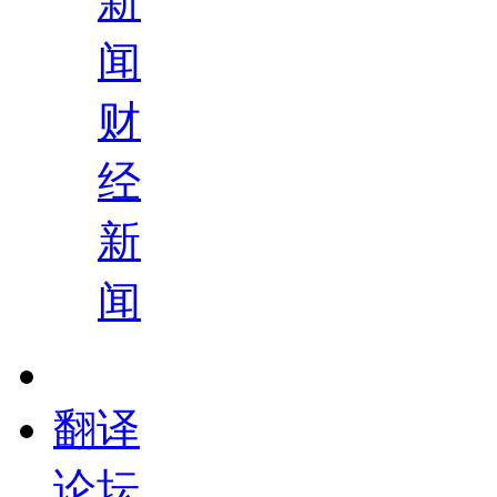
新
闻
财
经
新
闻
翻译
论坛