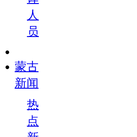
人
员
蒙古
新闻
热
点