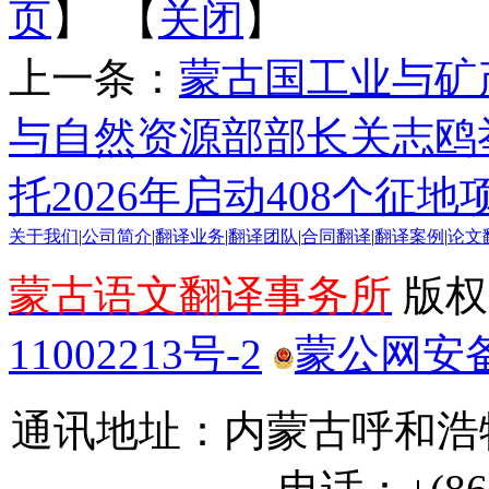
页
】 【
关闭
】
上一条：
蒙古国工业与矿
与自然资源部部长关志鸥
托2026年启动408个征
关于我们
|
公司简介
|
翻译业务
|
翻译团队
|
合同翻译
|
翻译案例
|
论文
蒙古语文翻译事务所
版权所
11002213号-2
蒙公网安备 1
通讯地址：内蒙古呼和浩特