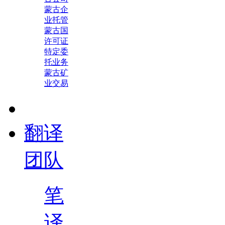
蒙古企
业托管
蒙古国
许可证
特定委
托业务
蒙古矿
业交易
翻译
团队
笔
译