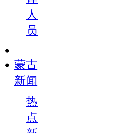
人
员
蒙古
新闻
热
点