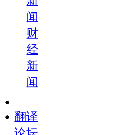
新
闻
财
经
新
闻
翻译
论坛