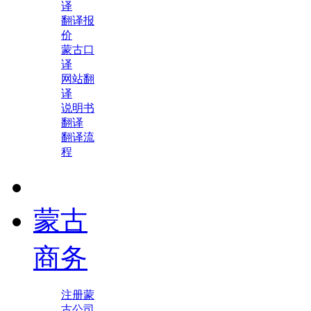
译
翻译报
价
蒙古口
译
网站翻
译
说明书
翻译
翻译流
程
蒙古
商务
注册蒙
古公司