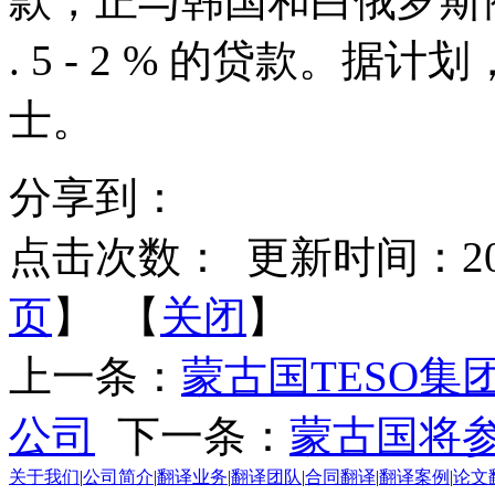
款，正与韩国和白俄罗斯商讨
. 5 - 2 % 的贷款。据
士。
分享到：
点击次数：
更新时间：2016-
页
】 【
关闭
】
上一条：
蒙古国TESO
公司
下一条：
蒙古国将
关于我们
|
公司简介
|
翻译业务
|
翻译团队
|
合同翻译
|
翻译案例
|
论文