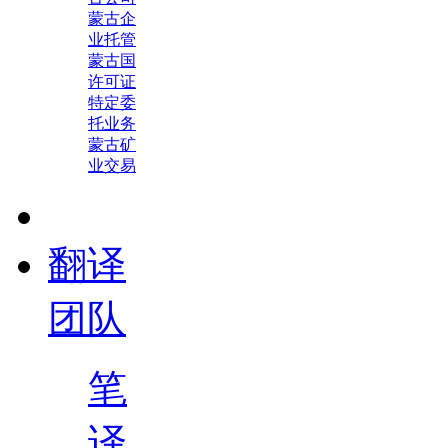
蒙古企
业托管
蒙古国
许可证
特定委
托业务
蒙古矿
业交易
翻译
团队
笔
译