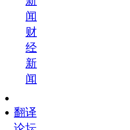
新
闻
财
经
新
闻
翻译
论坛