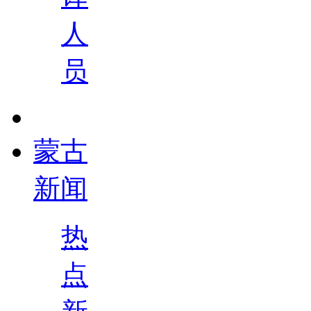
人
员
蒙古
新闻
热
点