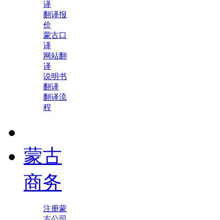
译
翻译报
价
蒙古口
译
网站翻
译
说明书
翻译
翻译流
程
蒙古
商务
注册蒙
古公司