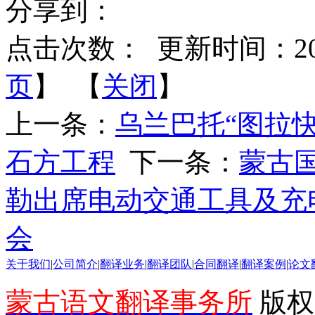
分享到：
点击次数：
更新时间：2026-
页
】 【
关闭
】
上一条：
乌兰巴托“图拉快
石方工程
下一条：
蒙古
勒出席电动交通工具及充
会
关于我们
|
公司简介
|
翻译业务
|
翻译团队
|
合同翻译
|
翻译案例
|
论文
蒙古语文翻译事务所
版权所