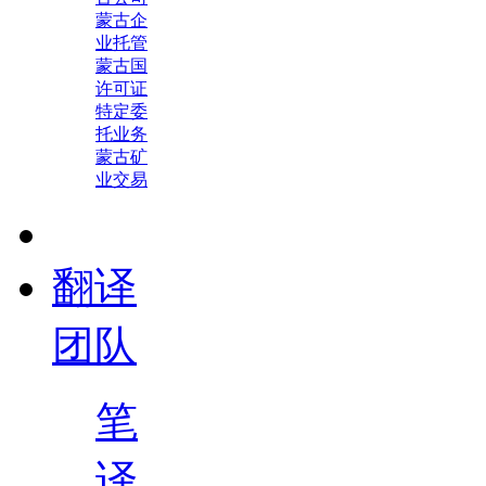
蒙古企
业托管
蒙古国
许可证
特定委
托业务
蒙古矿
业交易
翻译
团队
笔
译