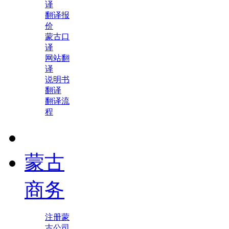
译
翻译报
价
蒙古口
译
网站翻
译
说明书
翻译
翻译流
程
蒙古
商务
注册蒙
古公司