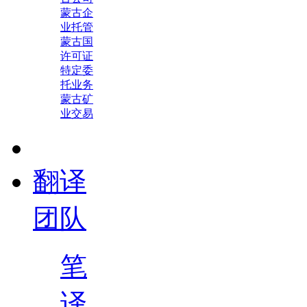
蒙古企
业托管
蒙古国
许可证
特定委
托业务
蒙古矿
业交易
翻译
团队
笔
译