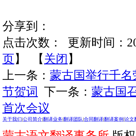
分享到：
点击次数：
更新时间：2026-
页
】 【
关闭
】
上一条：
蒙古国举行千名
节贺词
下一条：
蒙古国召
首次会议
关于我们
|
公司简介
|
翻译业务
|
翻译团队
|
合同翻译
|
翻译案例
|
论文
蒙古语文翻译事务所
版权所