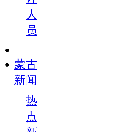
人
员
蒙古
新闻
热
点