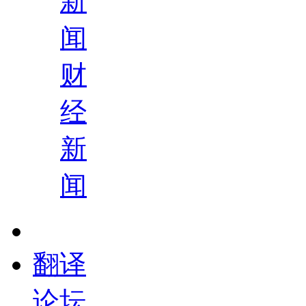
新
闻
财
经
新
闻
翻译
论坛