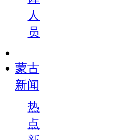
人
员
蒙古
新闻
热
点