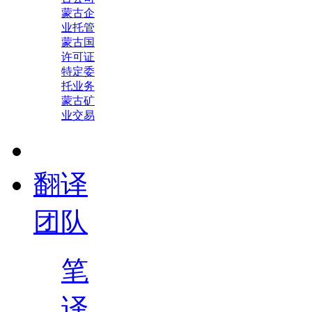
蒙古企
业托管
蒙古国
许可证
特定委
托业务
蒙古矿
业交易
翻译
团队
笔
译