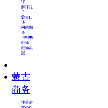
译
翻译报
价
蒙古口
译
网站翻
译
说明书
翻译
翻译流
程
蒙古
商务
注册蒙
古公司