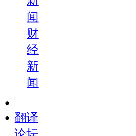
新
闻
财
经
新
闻
翻译
论坛