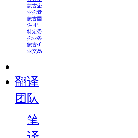
蒙古企
业托管
蒙古国
许可证
特定委
托业务
蒙古矿
业交易
翻译
团队
笔
译