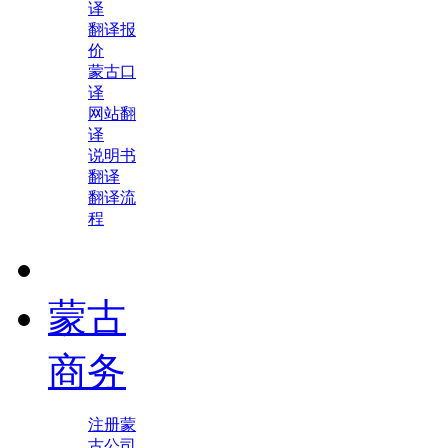
译
翻译报
价
蒙古口
译
网站翻
译
说明书
翻译
翻译流
程
蒙古
商务
注册蒙
古公司