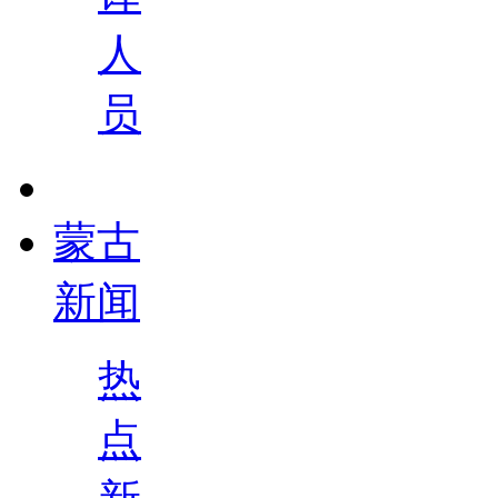
人
员
蒙古
新闻
热
点