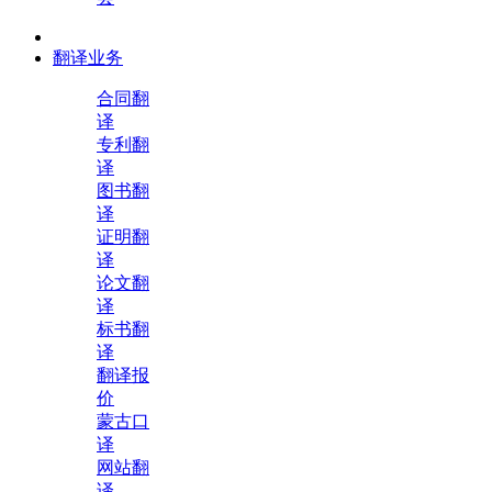
翻译业务
合同翻
译
专利翻
译
图书翻
译
证明翻
译
论文翻
译
标书翻
译
翻译报
价
蒙古口
译
网站翻
译