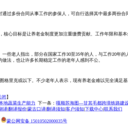
时通过多份合同从事工作的参保人，可自行选择其中最多两份合
柱，核心目标是让养老金制度更加注重缴费贡献、工作年限和基本
。一些老人指出，部分在国家工作
至
年的人，与工作
年的
30
35
20
的做法，也让许多长期稳定工作的老年人感到不公。
图格里克或以下。不少老年人表示，现有养老金难以完全满足基
关闭
】
升本地蔬菜生产能力
下一条：
嘎顺苏海图—甘其毛都跨境铁路建设
翻译
|
翻译报价
|
蒙古口译
|
翻译须知
|
客户须知
|
下载中心
|
联系我们
蒙公网安备 15010502000035号