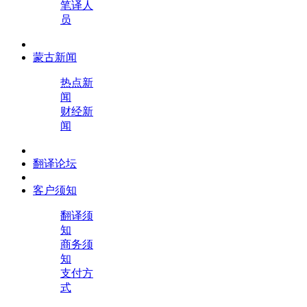
笔译人
员
蒙古新闻
热点新
闻
财经新
闻
翻译论坛
客户须知
翻译须
知
商务须
知
支付方
式