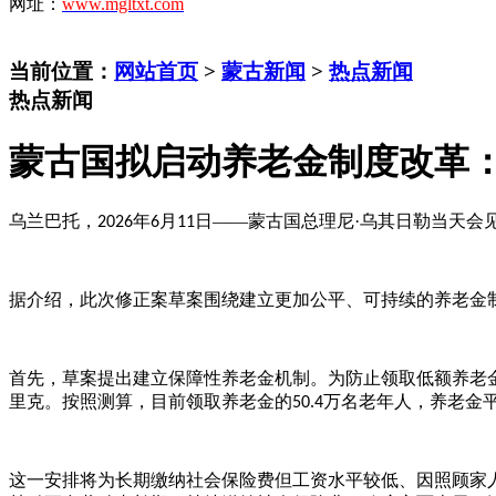
网址：
www.mgltxt.com
当前位置：
网站首页
>
蒙古新闻
>
热点新闻
热点新闻
蒙古国拟启动养老金制度改革：
乌兰巴托，
年
月
日——蒙古国总理尼·乌其日勒当天会
2026
6
11
据介绍，此次修正案草案围绕建立更加公平、可持续的养老金
首先，草案提出建立保障性养老金机制。为防止领取低额养老
里克。按照测算，目前领取养老金的
万名老年人，养老金
50.4
这一安排将为长期缴纳社会保险费但工资水平较低、因照顾家