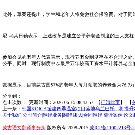
此外，草案还提出，学生和老年人将免缴社会保险费。对于同
尼
·乌其日勒表示，上述改革是建立公平养老金制度的三大支
参加会见的老年人代表表示，现行养老金制度存在不合理之处
公平。同时，现行制度中以最后五年较高工资水平计算养老金
数据显示，目前蒙古国
的老年人每月领取的养老金为
万
57%
76.9
分享到：
点击次数：
更新时间：2026-06-15 08:43:57 【
打印此页
】 【
上一条：
韩国KOICA援建四季温室项目落地乌兰巴托，将提
关于我们
|
公司简介
|
翻译业务
|
翻译团队
|
合同翻译
|
翻译案例
|
论文
蒙古语文翻译事务所
版权所有 2008-2015
蒙ICP备11002213号-2