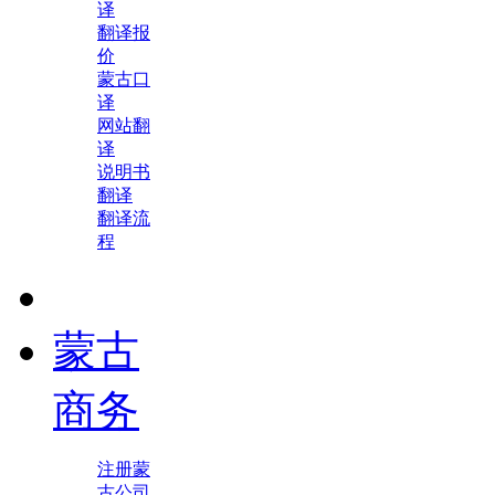
译
翻译报
价
蒙古口
译
网站翻
译
说明书
翻译
翻译流
程
蒙古
商务
注册蒙
古公司