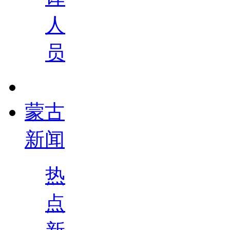
人
员
蒙古
新闻
热
点