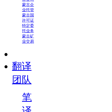
蒙古企
业托管
蒙古国
许可证
特定委
托业务
蒙古矿
业交易
翻译
团队
笔
译