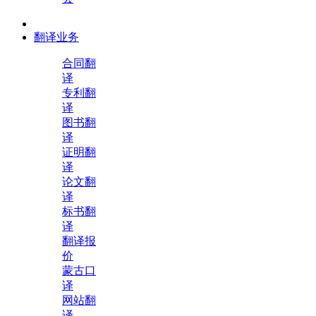
翻译业务
合同翻
译
专利翻
译
图书翻
译
证明翻
译
论文翻
译
标书翻
译
翻译报
价
蒙古口
译
网站翻
译