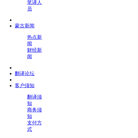
笔译人
员
蒙古新闻
热点新
闻
财经新
闻
翻译论坛
客户须知
翻译须
知
商务须
知
支付方
式