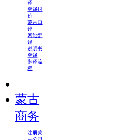
译
翻译报
价
蒙古口
译
网站翻
译
说明书
翻译
翻译流
程
蒙古
商务
注册蒙
古公司