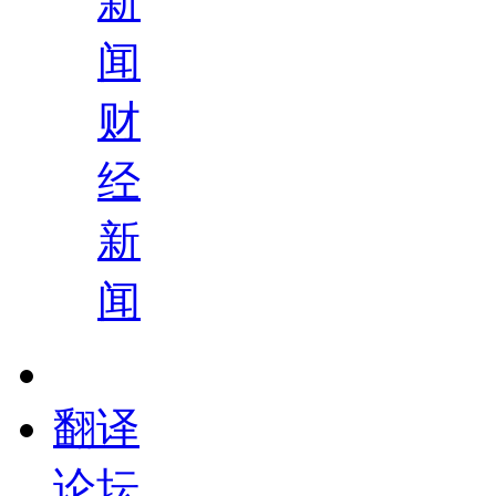
新
闻
财
经
新
闻
翻译
论坛