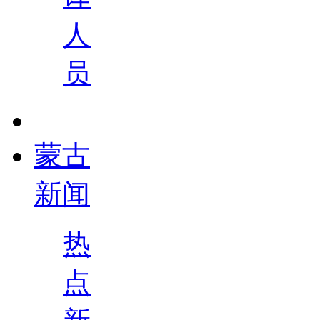
人
员
蒙古
新闻
热
点