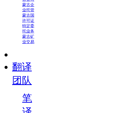
蒙古企
业托管
蒙古国
许可证
特定委
托业务
蒙古矿
业交易
翻译
团队
笔
译