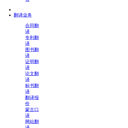
翻译业务
合同翻
译
专利翻
译
图书翻
译
证明翻
译
论文翻
译
标书翻
译
翻译报
价
蒙古口
译
网站翻
译