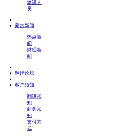
笔译人
员
蒙古新闻
热点新
闻
财经新
闻
翻译论坛
客户须知
翻译须
知
商务须
知
支付方
式