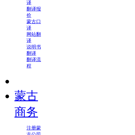
译
翻译报
价
蒙古口
译
网站翻
译
说明书
翻译
翻译流
程
蒙古
商务
注册蒙
古公司