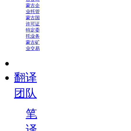
蒙古企
业托管
蒙古国
许可证
特定委
托业务
蒙古矿
业交易
翻译
团队
笔
译