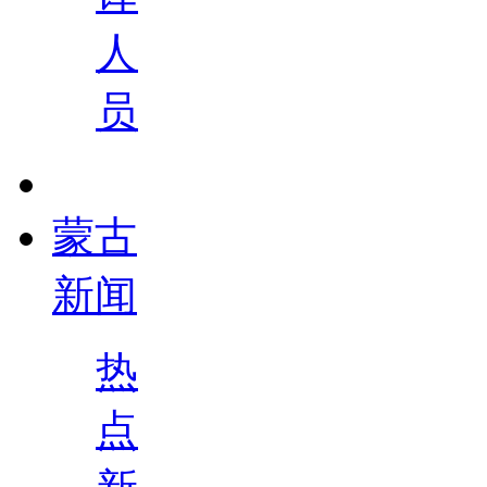
人
员
蒙古
新闻
热
点