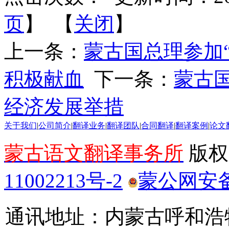
页
】 【
关闭
】
上一条：
蒙古国总理参加
积极献血
下一条：
蒙古
经济发展举措
关于我们
|
公司简介
|
翻译业务
|
翻译团队
|
合同翻译
|
翻译案例
|
论文
蒙古语文翻译事务所
版权所
11002213号-2
蒙公网安备 1
通讯地址：内蒙古呼和浩特