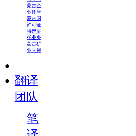
蒙古企
业托管
蒙古国
许可证
特定委
托业务
蒙古矿
业交易
翻译
团队
笔
译