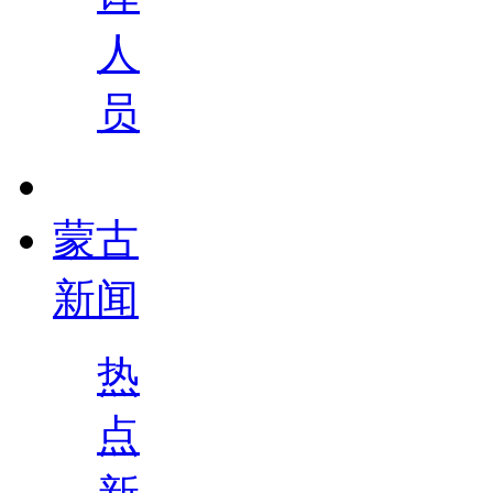
人
员
蒙古
新闻
热
点