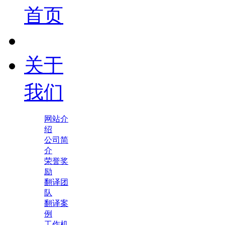
首页
关于
我们
网站介
绍
公司简
介
荣誉奖
励
翻译团
队
翻译案
例
工作机