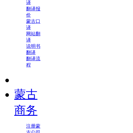
译
翻译报
价
蒙古口
译
网站翻
译
说明书
翻译
翻译流
程
蒙古
商务
注册蒙
古公司